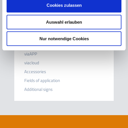
viacount II traffic counter
Cookies zulassen
viaNRS Noise Reduction System
viafalcon radar detectors
Auswahl erlauben
viatext dialogue display
viaspeedcam camera system
Nur notwendige Cookies
viagraph
viaAPP
viacloud
Accessories
Fields of application
Additional signs