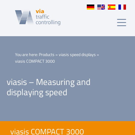
COMPACT
3000
You are here:
Products
»
viasis speed displays
»
viasis COMPACT 3000
viasis – Measuring and
displaying speed
viasis COMPACT 3000