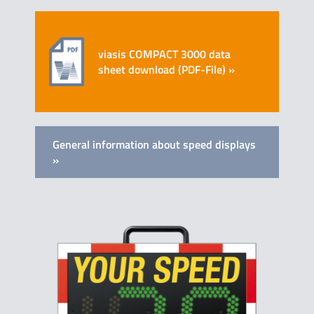
viasis COMPACT 3000 data
sheet download (PDF-File) »
General information about speed displays
»