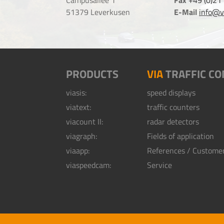
Campusallee 1
Fax
+49 (0)21
51379 Leverkusen
E-Mail
info@vi
PRODUCTS
VIA
TRAFFIC CO
viasis:
speed displays
viatext:
traffic counters
viacount II:
radar detectors
viagraph:
Fields of application
viaapp:
References / Custome
viaspeedcam:
Service