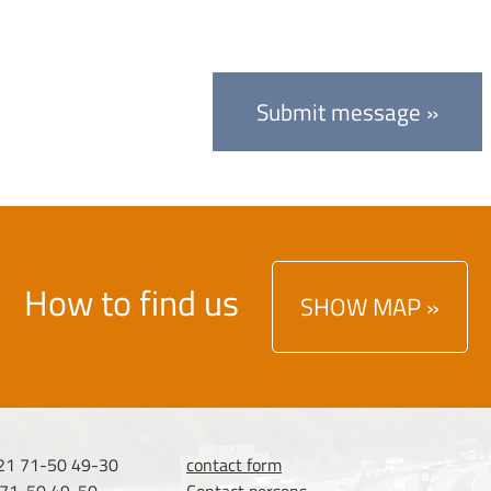
Submit message »
How to find us
SHOW MAP »
)21 71-50 49-30
contact form