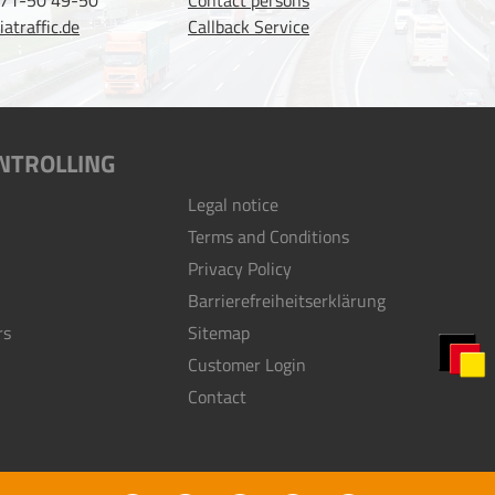
 71-50 49-50
Contact persons
atraffic.de
Callback Service
NTROLLING
Legal notice
Terms and Conditions
Privacy Policy
Barrierefreiheitserklärung
rs
Sitemap
Customer Login
Contact