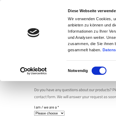
Diese Webseite verwende
Wir verwenden Cookies, um
anbieten zu können und di
Informationen zu Ihrer Ve
und Analysen weiter. Unse
zusammen, die Sie ihnen b
gesammelt haben.
Datens
You are here:
Contact
»
Contact form
Einwilligungsauswahl
Notwendig
Contact form
Do you have any questions about our products? Pl
contact form. We will answer your request as soon
I am / we are a
*