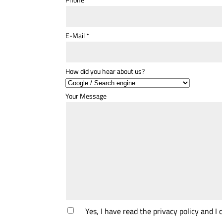
Phone
*
E-Mail
*
How did you hear about us?
Your Message
Yes, I have read the privacy policy and I