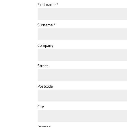
First name
*
Surname
*
Company
Street
Postcode
City