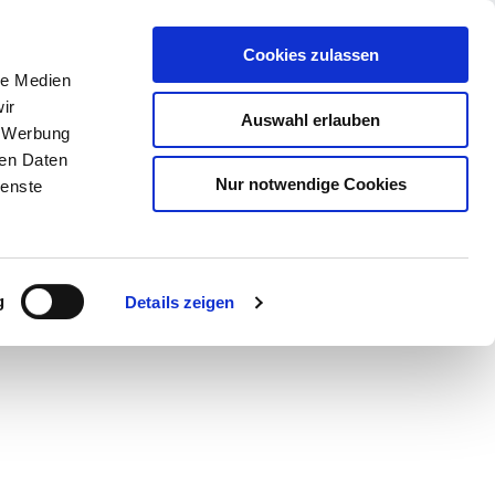
Contact Now
de
Cookies zulassen
contacto
le Medien
CTS
SERVICE
NEWS
CONTACT
ir
Auswahl erlauben
, Werbung
ren Daten
Nur notwendige Cookies
ienste
g
Details zeigen