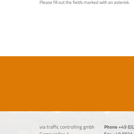
Please fill out the fields marked with an asterisk.
via traffic controlling gmbh
Phone
+49 (0