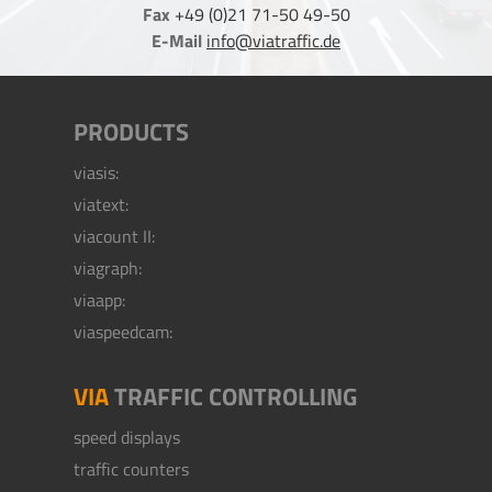
Fax
+49 (0)21 71-50 49-50
E-Mail
info@viatraffic.de
PRODUCTS
viasis:
viatext:
viacount II:
viagraph:
viaapp:
viaspeedcam:
VIA
TRAFFIC CONTROLLING
speed displays
traffic counters