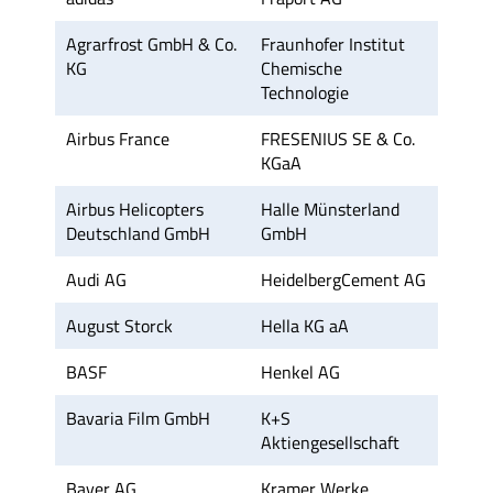
Agrarfrost GmbH & Co.
Fraunhofer Institut
KG
Chemische
Technologie
Airbus France
FRESENIUS SE & Co.
KGaA
Airbus Helicopters
Halle Münsterland
Deutschland GmbH
GmbH
Audi AG
HeidelbergCement AG
August Storck
Hella KG aA
BASF
Henkel AG
Bavaria Film GmbH
K+S
Aktiengesellschaft
Bayer AG
Kramer Werke