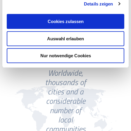
Deutschland GmbH
Details zeigen
Ferrero
Westdeutscher
Rundfunk
Cookies zulassen
Finnair
Zalando Logistics SE
Auswahl erlauben
Nur notwendige Cookies
Worldwide,
thousands of
cities and a
considerable
number of
local
communities