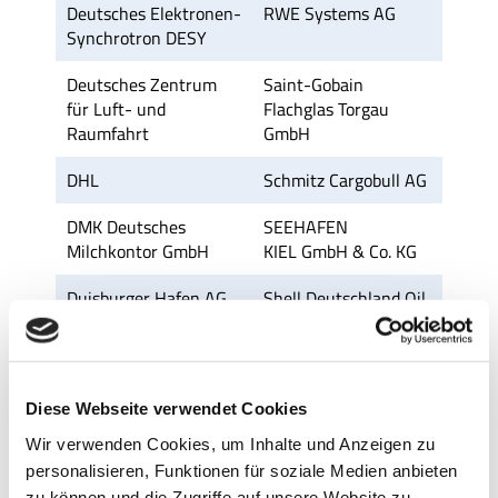
Deutsches Elektronen-
RWE Systems AG
Synchrotron DESY
Deutsches Zentrum
Saint-Gobain
für Luft- und
Flachglas Torgau
Raumfahrt
GmbH
DHL
Schmitz Cargobull AG
DMK Deutsches
SEEHAFEN
Milchkontor GmbH
KIEL GmbH & Co. KG
Duisburger Hafen AG
Shell Deutschland Oil
GmbH
DuPont de Nemours
Siemens AG
Deutschland GmbH
Diese Webseite verwendet Cookies
Dynamit Nobel
Stuttgarter
Wir verwenden Cookies, um Inhalte und Anzeigen zu
Straßenbahnen AG
personalisieren, Funktionen für soziale Medien anbieten
zu können und die Zugriffe auf unsere Website zu