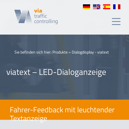
Pantalla
de
texto
LED
Sie befinden sich hier:
Produkte
»
Dialogdisplay - viatext
viatext – LED-Dialoganzeige
Fahrer-Feedback mit leuchtender
Textanzeige