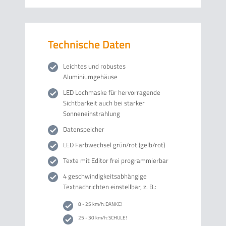
Technische Daten
Leichtes und robustes
Aluminiumgehäuse
LED Lochmaske für hervorragende
Sichtbarkeit auch bei starker
Sonneneinstrahlung
Datenspeicher
LED Farbwechsel grün/rot (gelb/rot)
Texte mit Editor frei programmierbar
4 geschwindigkeitsabhängige
Textnachrichten einstellbar, z. B.:
8 - 25 km/h: DANKE!
25 - 30 km/h: SCHULE!