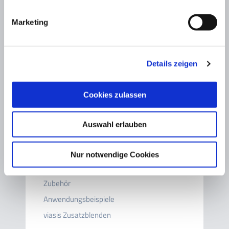
via traffic Produkte
Marketing
Geschwindigkeitsanzeigetafel - viasis
Verkehrszählgerät - viacount II
Details zeigen
Lärmdisplay - viaNRS
Radardetektoren - viafalcon
Cookies zulassen
Dialogdisplay - viatext
Kamerasystem - viaspeedcam
Auswahl erlauben
viagraph
viaAPP
Nur notwendige Cookies
viacloud
Zubehör
Anwendungsbeispiele
viasis Zusatzblenden