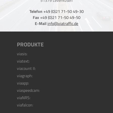
51379 Leverkusen
Telefon
+49 (0)21 71-50 49-30
Fax
+49 (0)21 71-50 49-50
E-Mail
info@viatraffic.de
PRODUKTE
viasis:
viatext:
viacount II:
viagraph:
viaapp:
viaspeedcam:
viaNRS:
viafalcon: