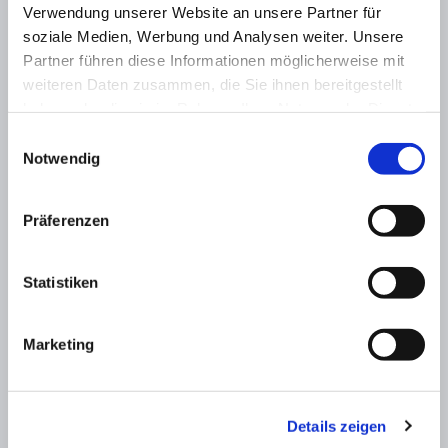
diseñado para la restricción del tráfico. Se
Verwendung unserer Website an unsere Partner für
trata de una pantalla de texto LED disparada
soziale Medien, Werbung und Analysen weiter. Unsere
por un radar que avisa al conductor sobre la
Partner führen diese Informationen möglicherweise mit
velocidad a la que circula mediante un
weiteren Daten zusammen, die Sie ihnen bereitgestellt
mensaje de texto luminoso. Mensajes de
haben oder die sie im Rahmen Ihrer Nutzung der Dienste
texto del tipo “
AMINORE
”“, “
EXCESO DE
gesammelt haben.
Datenschutz
Impressum
Einwilligungsauswahl
VELOCIDAD
” o “
ZONA ESCOLAR
” informan al
Notwendig
conductor sobre su comportamiento en el
tráfico. El sistema viatext dispone de un
editor de texto con el que se pueden
Präferenzen
introducir textos propios. El núcleo del viatext
es el sensor de radar que dispara el mensaje
de texto de LED.
Statistiken
Marketing
Datos técnicos
Details zeigen