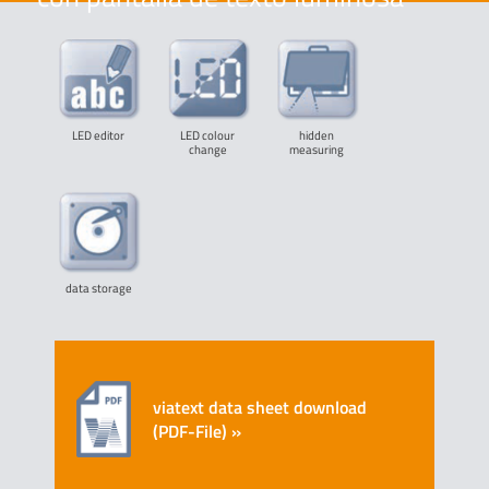
LED editor
LED colour
hidden
change
measuring
data storage
viatext data sheet download
(PDF-File) »