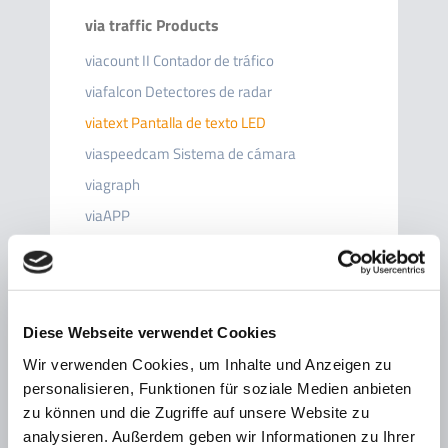
via traffic Products
viacount II Contador de tráfico
viafalcon Detectores de radar
viatext Pantalla de texto LED
viaspeedcam Sistema de cámara
viagraph
viaAPP
viasis Zusatzblenden
Diese Webseite verwendet Cookies
Descripción del producto
Wir verwenden Cookies, um Inhalte und Anzeigen zu
personalisieren, Funktionen für soziale Medien anbieten
viatext (palabra compuesta de “
via
” y el
zu können und die Zugriffe auf unsere Website zu
vocablo inglés “
text
” = texto) es un producto
analysieren. Außerdem geben wir Informationen zu Ihrer