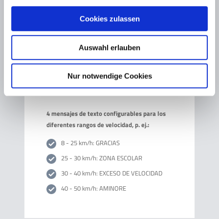
Carcasa de aluminio ligera y resistente
Máscara de sombra LED para excelente
Cookies zulassen
visibilidad incluso bajo luz solar intensa
Unidad de almacenamiento de datos
Auswahl erlauben
Cambio de color del LED verde/rojo
(amarillo/rojo)
Nur notwendige Cookies
El texto se puede editar libremente con
un editor
4 mensajes de texto configurables para los
diferentes rangos de velocidad, p. ej.:
8 - 25 km/h: GRACIAS
25 - 30 km/h: ZONA ESCOLAR
30 - 40 km/h: EXCESO DE VELOCIDAD
40 - 50 km/h: AMINORE