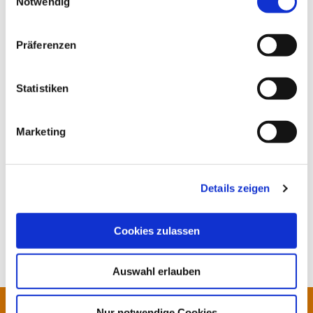
innovativen Radarsystemen, die seinen Kunden nachhaltige
Notwendig
und valide Daten zum Verkehrsaufkommen liefern. Ziel der
aktuellen und zukünftigen Entwicklung ist es
Präferenzen
Verkehrserfassungssysteme zu produzieren, die umfassende
Daten zum Straßenverkehr und PKW/LKW-Aufkommen
ermitteln, speichern und auswerten. Die erfassten
Statistiken
Verkehrsdaten können automatisiert per Email versendet
und anschließend mit Hilfe der Software viagraph in Excel
Tabellen und Diagrammen abgespeichert werden.
Marketing
Sie haben Fragen zur Technik unserer Verkehrszählgeräte,
zur Montage oder der Datenauswertung? Dann melden Sie
Details zeigen
sich bei via traffic controlling. Wir beraten Sie gerne
hinsichtlich unserer Produkte.
Cookies zulassen
Auswahl erlauben
Nur notwendige Cookies