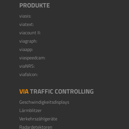
PRODUKTE
viasis:
viatext:
viacount II:
viagraph:
viaapp:
viaspeedcam:
viaNRS:
viafalcon:
VIA
TRAFFIC CONTROLLING
Geschwindigkeitsdisplays
Lärmblitzer
Verkehrszählgeräte
Radardetektoren