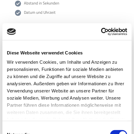
Abstand in Sekunden
Datum und Uhrzeit
Anwendungen
Verkehrsdatenerfassung
in Ballungszentren, Städten
und Gemeinden
Diese Webseite verwendet Cookies
Automatische
Verkehrszählung
vom Fahrbahnrand oder
Brücken, auf innerstädtischen Straßen, Landstraßen und
Wir verwenden Cookies, um Inhalte und Anzeigen zu
Verkehrsknotenpunkten
personalisieren, Funktionen für soziale Medien anbieten
Bereiche mit großer Verkehrsbelastung
zu können und die Zugriffe auf unsere Website zu
analysieren. Außerdem geben wir Informationen zu Ihrer
Lärmanalyse
– "Wie groß ist der LKW-Anteil?"
Verwendung unserer Website an unsere Partner für
Entwicklung von Radarsystemen und
soziale Medien, Werbung und Analysen weiter. Unsere
Partner führen diese Informationen möglicherweise mit
Verkehrsdatenauswertung
weiteren Daten zusammen, die Sie ihnen bereitgestellt
haben oder die sie im Rahmen Ihrer Nutzung der Dienste
Als Experte für
Seitenradarsysteme
und die Erhebung von
gesammelt haben.
Datenschutz
Impressum
Verkehrsstatistiken arbeitet
via traffic controlling
an
Einwilligungsauswahl