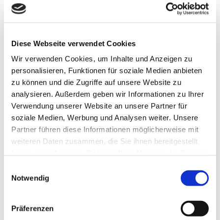
Diensteanbieter jedoch nicht verpflichtet, übermittelte oder
gespeicherte fremde Informationen zu überwachen oder
nach Umständen zu forschen, die auf eine rechtswidrige
Tätigkeit hinweisen. Verpflichtungen zur Entfernung oder
Diese Webseite verwendet Cookies
Sperrung der Nutzung von Informationen nach den
Wir verwenden Cookies, um Inhalte und Anzeigen zu
allgemeinen Gesetzen bleiben hiervon unberührt. Eine
personalisieren, Funktionen für soziale Medien anbieten
diesbezügliche Haftung ist jedoch erst ab dem Zeitpunkt der
zu können und die Zugriffe auf unsere Website zu
Kenntnis einer konkreten Rechtsverletzung möglich. Bei
analysieren. Außerdem geben wir Informationen zu Ihrer
Bekanntwerden von entsprechenden Rechtsverletzungen
Verwendung unserer Website an unsere Partner für
werden wir diese Inhalte umgehend entfernen.
soziale Medien, Werbung und Analysen weiter. Unsere
Haftung für Links
Partner führen diese Informationen möglicherweise mit
weiteren Daten zusammen, die Sie ihnen bereitgestellt
Unser Angebot enthält Links zu externen Webseiten Dritter,
haben oder die sie im Rahmen Ihrer Nutzung der Dienste
auf deren Inhalte wir keinen Einfluss haben. Deshalb können
gesammelt haben.
Datenschutz
Impressum
Einwilligungsauswahl
wir für diese fremden Inhalte auch keine Gewähr
Notwendig
übernehmen. Für die Inhalte der verlinkten Seiten ist stets
der jeweilige Anbieter oder Betreiber der Seiten
verantwortlich. Die verlinkten Seiten wurden zum Zeitpunkt
Präferenzen
der Verlinkung auf mögliche Rechtsverstöße überprüft.