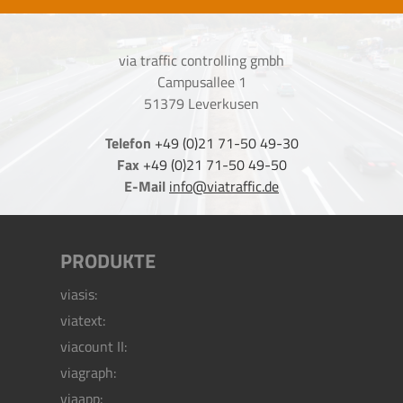
via traffic controlling gmbh
Campusallee 1
51379 Leverkusen
Telefon
+49 (0)21 71-50 49-30
Fax
+49 (0)21 71-50 49-50
E-Mail
info@viatraffic.de
PRODUKTE
viasis:
viatext:
viacount II:
viagraph:
viaapp: