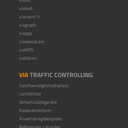
viasis:
viatext:
viacount II:
viagraph:
viaapp:
viaspeedcam:
viaNRS:
viafalcon:
VIA
TRAFFIC CONTROLLING
Geschwindigkeitsdisplays
Lärmblitzer
Verkehrszählgeräte
Radardetektoren
Anwendungsbeispiele
Referenzen / Kunden