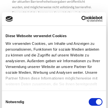
der aktuellen Barrierefreiheitsvorgaben veröffentlicht
wurden, sind möglicherweise nicht vollständig barrierefrei.
Eine nachträgliche Anpassung dieser Inhalte würde einen
unverhältnismäßig hohen Aufwand darstellen. Neue Inhalte
werden jedoch gemäß den aktuellen Anforderungen erstellt.
Feedback und Kontakt
Diese Webseite verwendet Cookies
Sollten Sie auf Barrieren auf dieser Website stoßen oder
Wir verwenden Cookies, um Inhalte und Anzeigen zu
Verbesserungsvorschläge haben, freut sich die via traffic
personalisieren, Funktionen für soziale Medien anbieten
controlling GmbH über Ihre Rückmeldung.
zu können und die Zugriffe auf unsere Website zu
Kontakt:
analysieren. Außerdem geben wir Informationen zu Ihrer
E-Mail:
info@viatraffic.com
Verwendung unserer Website an unsere Partner für
Telefon:
+49 (0)21 71-50 49-30
soziale Medien, Werbung und Analysen weiter. Unsere
Partner führen diese Informationen möglicherweise mit
Schlichtungsverfahren
weiteren Daten zusammen, die Sie ihnen bereitgestellt
Wenn Sie innerhalb eines angemessenen Zeitraums keine
haben oder die sie im Rahmen Ihrer Nutzung der Dienste
zufriedenstellende Antwort auf Ihre Anfrage zur
gesammelt haben.
Datenschutz
Impressum
Einwilligungsauswahl
Barrierefreiheit dieser Website erhalten, haben Sie die
Notwendig
Möglichkeit, sich an die zuständige Schlichtungsstelle gemäß