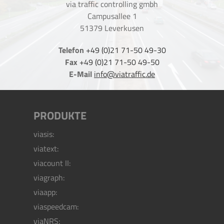
via traffic controlling gmbh
Campusallee 1
51379 Leverkusen
Telefon
+49 (0)21 71-50 49-30
Fax
+49 (0)21 71-50 49-50
E-Mail
info@viatraffic.de
PRODUKTE
viasis:
viatext:
viacount II:
viagraph:
viaapp:
viaspeedcam:
viaNRS: