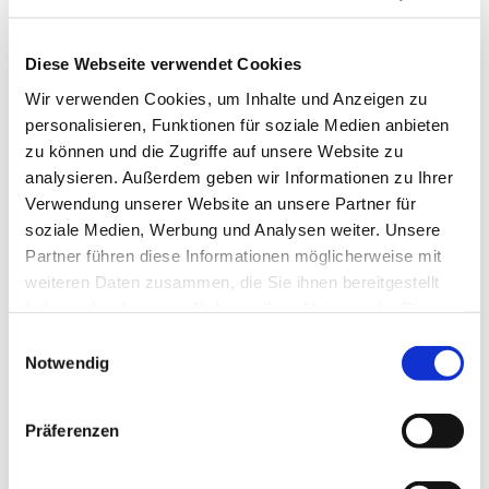
Anforderungen des Straßenverkehrs auch in den
kommenden Jahren zu entsprechen. Ziel dabei ist, die
Diese Webseite verwendet Cookies
Optimierung von Verkehrsprozessen
voranzutreiben.
Wir verwenden Cookies, um Inhalte und Anzeigen zu
personalisieren, Funktionen für soziale Medien anbieten
Für Rückfragen stehen wir Ihnen gerne telefonisch zur
zu können und die Zugriffe auf unsere Website zu
Verfügung.
analysieren. Außerdem geben wir Informationen zu Ihrer
Verwendung unserer Website an unsere Partner für
+49 (0)21 71-50 49-30
soziale Medien, Werbung und Analysen weiter. Unsere
Partner führen diese Informationen möglicherweise mit
weiteren Daten zusammen, die Sie ihnen bereitgestellt
haben oder die sie im Rahmen Ihrer Nutzung der Dienste
gesammelt haben.
Datenschutz
Impressum
Einwilligungsauswahl
Notwendig
INDIVIDUELLE ZUSATZBLENDEN
FÜR VIASIS
Präferenzen