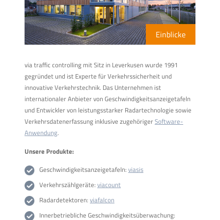
Einblicke
via traffic controlling mit Sitz in Leverkusen wurde 1991
gegründet und ist Experte für Verkehrssicherheit und
innovative Verkehrstechnik. Das Unternehmen ist
internationaler Anbieter von Geschwindigkeitsanzeigetafeln
und Entwickler von leistungsstarker Radartechnologie sowie
Verkehrsdatenerfassung inklusive zugehöriger
Software-
Anwendung
.
Unsere Produkte:
Geschwindigkeitsanzeigetafeln:
viasis
Verkehrszählgeräte:
viacount
Radardetektoren:
viafalcon
Innerbetriebliche Geschwindigkeitsüberwachung: