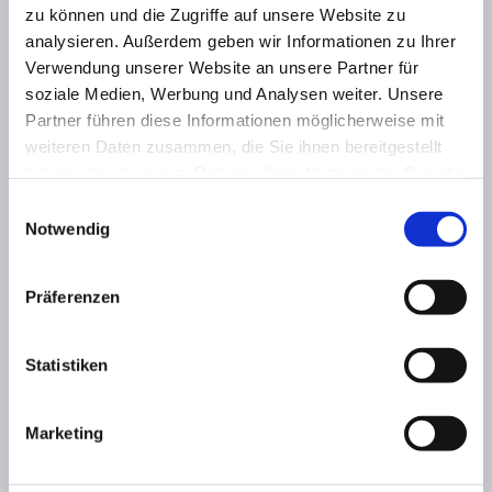
viasis VARIO
zu können und die Zugriffe auf unsere Website zu
viasis VARIO XL
analysieren. Außerdem geben wir Informationen zu Ihrer
Unsere vollständige Produktübersicht
Verwendung unserer Website an unsere Partner für
soziale Medien, Werbung und Analysen weiter. Unsere
Verkehrszählgerät - viacount II
Partner führen diese Informationen möglicherweise mit
Lärmdisplay - viaNRS
weiteren Daten zusammen, die Sie ihnen bereitgestellt
haben oder die sie im Rahmen Ihrer Nutzung der Dienste
Radardetektoren - viafalcon
gesammelt haben.
Datenschutz
Impressum
Einwilligungsauswahl
Dialogdisplay - viatext
Notwendig
Kamerasystem - viaspeedcam
viagraph
Präferenzen
viaAPP
viacloud
Statistiken
Zubehör
Anwendungsbeispiele
Marketing
viasis Zusatzblenden