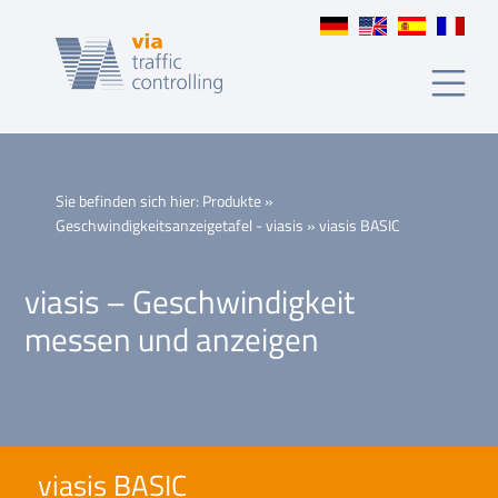
BASIC
Sie befinden sich hier:
Produkte
»
Geschwindigkeitsanzeigetafel - viasis
»
viasis BASIC
viasis – Geschwindigkeit
messen und anzeigen
viasis BASIC