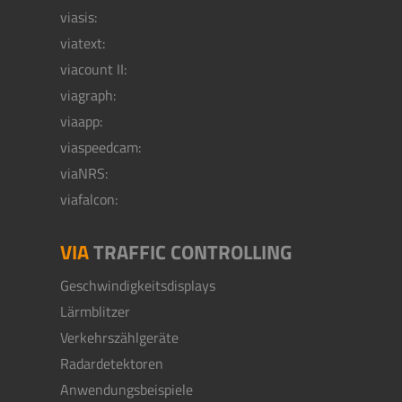
viasis:
viatext:
viacount II:
viagraph:
viaapp:
viaspeedcam:
viaNRS:
viafalcon:
VIA
TRAFFIC CONTROLLING
Geschwindigkeitsdisplays
Lärmblitzer
Verkehrszählgeräte
Radardetektoren
Anwendungsbeispiele