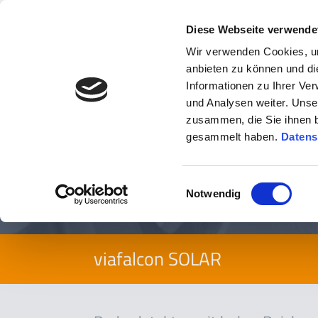
Diese Webseite verwende
Wir verwenden Cookies, um
anbieten zu können und di
Informationen zu Ihrer Ve
und Analysen weiter. Unse
zusammen, die Sie ihnen b
Sie befinden sich hier:
Produkte
»
Radardetektoren - v
gesammelt haben.
Datens
Fahrzeugbewegungen erfa
Einwilligungsauswahl
messen
Notwendig
viafalcon SOLAR