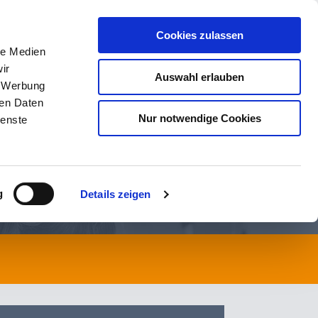
t Kontakt aufnehmen
SOLAR
Cookies zulassen
le Medien
KTE
SERVICE
NEWS
KONTAKT
ir
Auswahl erlauben
, Werbung
ren Daten
Nur notwendige Cookies
ienste
g
Details zeigen