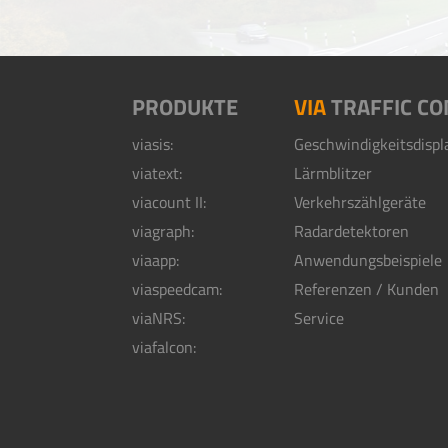
PRODUKTE
VIA
TRAFFIC CO
viasis:
Geschwindigkeitsdispl
viatext:
Lärmblitzer
viacount II:
Verkehrszählgeräte
viagraph:
Radardetektoren
viaapp:
Anwendungsbeispiele
viaspeedcam:
Referenzen / Kunden
viaNRS:
Service
viafalcon: