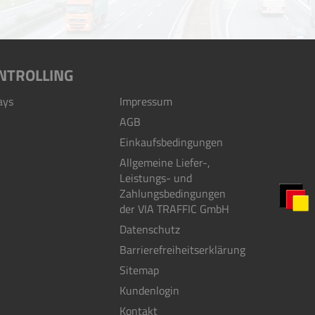
NTROLLING
ays
Impressum
AGB
Einkaufsbedingungen
Allgemeine Liefer-,
Leistungs- und
Zahlungsbedingungen
der VIA TRAFFIC GmbH
Datenschutz
Barrierefreiheitserklärung
Sitemap
Kundenlogin
Kontakt