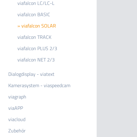
viafalcon LC/LC-L
viafalcon BASIC
»
viafalcon SOLAR
viafalcon TRACK
viafalcon PLUS 2/3
viafalcon NET 2/3
Dialogdisplay - viatext
Kamerasystem - viaspeedcam
viagraph
viaAPP
viacloud
Zubehör