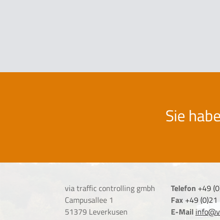
Sie hab
via traffic controlling gmbh
Telefon
+49 (
Campusallee 1
Fax
+49 (0)21
51379 Leverkusen
E-Mail
info@vi