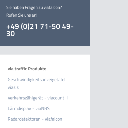
Sie haben Fragen zu viafalcon?
Rufen Sie uns an!
+49 (0)21 71-50 49-
30
via traffic Produkte
Geschwindigkeitsanzeigetafel -
viasis
Verkehrszählgerät - viacount II
Lärmdisplay - viaNRS
Radardetektoren - viafalcon