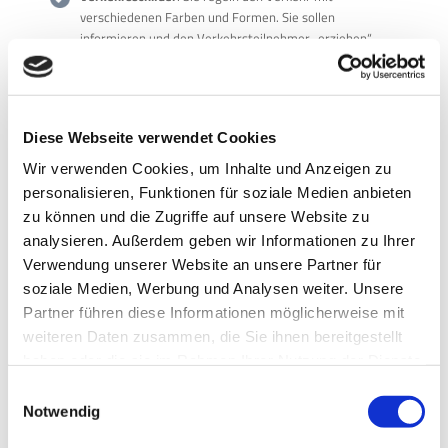
verschiedenen Farben und Formen. Sie sollen
informieren und den Verkehrsteilnehmer „erziehen“.
Temporärer Einsatz von Verkehrskontrollen
, bei der es
sich um den Einsatz von Leitsystemen,
Fahrbahnmarkierungen und Verkehrsschildern handelt,
Diese Webseite verwendet Cookies
um Unfallrisiken an Baustellen oder Autobahnstaus zu
verringern.
Wir verwenden Cookies, um Inhalte und Anzeigen zu
personalisieren, Funktionen für soziale Medien anbieten
Mehr dazu unter
Tech & Innovation
der ATSSA.
zu können und die Zugriffe auf unsere Website zu
analysieren. Außerdem geben wir Informationen zu Ihrer
via traffic controlling war ebenfalls auf der ATSSA-Messe als
Verwendung unserer Website an unsere Partner für
Aussteller zu Besuch und präsentierte sein radarbasiertes
soziale Medien, Werbung und Analysen weiter. Unsere
Verkehrsinformationssystem der viasis-Baureihe (
LED-
Partner führen diese Informationen möglicherweise mit
Geschwindigkeitsanzeige
), das Verkehrszählgerät der Reihe
weiteren Daten zusammen, die Sie ihnen bereitgestellt
viacount sowie den viafalcon-Radardetektor.
haben oder die sie im Rahmen Ihrer Nutzung der Dienste
Die
viasis-Produkte
kommen bereits in vielen Ländern,
gesammelt haben.
Datenschutz
Impressum
Einwilligungsauswahl
insbesondere an Schulen, Kitas oder Kliniken, zum Einsatz.
Notwendig
Dort, wo die Fußüberwege von Kindern oder Schülern
frequentiert werden, die die Geschwindigkeit der Fahrer nicht