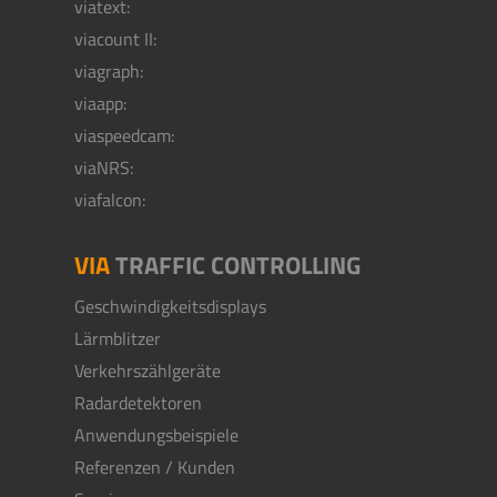
viatext:
viacount II:
viagraph:
viaapp:
viaspeedcam:
viaNRS:
viafalcon:
VIA
TRAFFIC CONTROLLING
Geschwindigkeitsdisplays
Lärmblitzer
Verkehrszählgeräte
Radardetektoren
Anwendungsbeispiele
Referenzen / Kunden