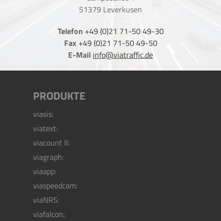
51379 Leverkusen
Telefon
+49 (0)21 71-50 49-30
Fax
+49 (0)21 71-50 49-50
E-Mail
info@viatraffic.de
PRODUKTE
viasis:
viatext:
viacount II:
viagraph:
viaapp:
viaspeedcam:
viaNRS:
viafalcon: