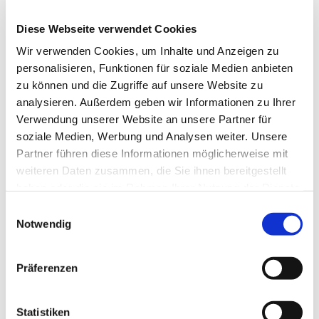
Diese Webseite verwendet Cookies
Wir verwenden Cookies, um Inhalte und Anzeigen zu
personalisieren, Funktionen für soziale Medien anbieten
zu können und die Zugriffe auf unsere Website zu
analysieren. Außerdem geben wir Informationen zu Ihrer
Verwendung unserer Website an unsere Partner für
soziale Medien, Werbung und Analysen weiter. Unsere
Partner führen diese Informationen möglicherweise mit
Mehr Sicherheit für Kinder
weiteren Daten zusammen, die Sie ihnen bereitgestellt
Präventive Straßen­verkehrs­sicherheit bei öffentlichen
haben oder die sie im Rahmen Ihrer Nutzung der Dienste
Einrichtungen mit den via traffic controlling
gesammelt haben.
Datenschutz
Impressum
Einwilligungsauswahl
Geschwindigkeitsanzeigetafeln
.
Notwendig
Präferenzen
Statistiken