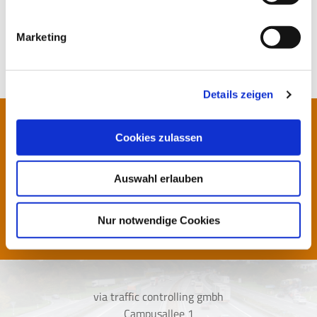
Mehr Informationen
Marketing
Details zeigen
Cookies zulassen
Sie haben noch eine Frage?
Auswahl erlauben
SCHREIBEN SIE UNS
Nur notwendige Cookies
via traffic controlling gmbh
Campusallee 1