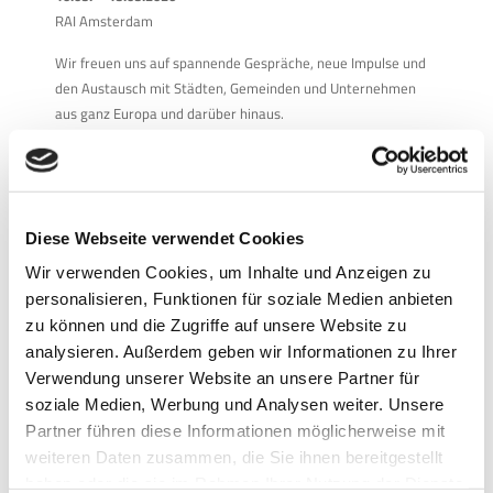
RAI Amsterdam
Wir freuen uns auf spannende Gespräche, neue Impulse und
den Austausch mit Städten, Gemeinden und Unternehmen
aus ganz Europa und darüber hinaus.
Gemeinsam für die Mobilität der Zukunft
Die Intertraffic Amsterdam zeigt jedes Mal eindrucksvoll, wie
wichtig innovative Technologien für sichere, effiziente und
Diese Webseite verwendet Cookies
nachhaltige Mobilität sind. Wir sind stolz, Teil dieser
internationalen Plattform zu sein – und nehmen die Aufgabe
Wir verwenden Cookies, um Inhalte und Anzeigen zu
ernst, Verkehr nicht nur smarter, sondern auch sicherer zu
personalisieren, Funktionen für soziale Medien anbieten
machen.
zu können und die Zugriffe auf unsere Website zu
analysieren. Außerdem geben wir Informationen zu Ihrer
Als Partner für moderne Verkehrssicherheit bleiben wir
Verwendung unserer Website an unsere Partner für
unserem Anspruch treu: Mit innovativen Geschwindigkeits-
soziale Medien, Werbung und Analysen weiter. Unsere
und Datensystemen dazu beizutragen, dass Mobilität überall
Partner führen diese Informationen möglicherweise mit
funktioniert – auf öffentlichen Straßen genauso wie auf
weiteren Daten zusammen, die Sie ihnen bereitgestellt
privaten Unternehmensflächen.
haben oder die sie im Rahmen Ihrer Nutzung der Dienste