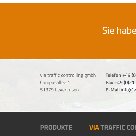
Sie hab
via traffic controlling gmbh
Telefon
+49 (
Campusallee 1
Fax
+49 (0)21
51379 Leverkusen
E-Mail
info@vi
PRODUKTE
VIA
TRAFFIC CO