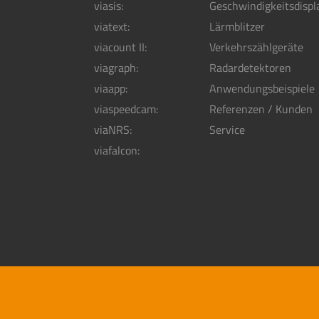
viasis:
Geschwindigkeitsdispl
viatext:
Lärmblitzer
viacount II:
Verkehrszählgeräte
viagraph:
Radardetektoren
viaapp:
Anwendungsbeispiele
viaspeedcam:
Referenzen / Kunden
viaNRS:
Service
viafalcon: