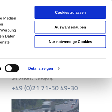
t Kontakt aufnehmen
Cookies zulassen
le Medien
KTE
SERVICE
NEWS
KONTAKT
ir
Auswahl erlauben
, Werbung
ren Daten
Nur notwendige Cookies
ienste
g
Details zeigen
Für Rückfragen stehen wir Ihnen gerne
telefonisch zur Verfügung.
+49 (0)21 71-50 49-30