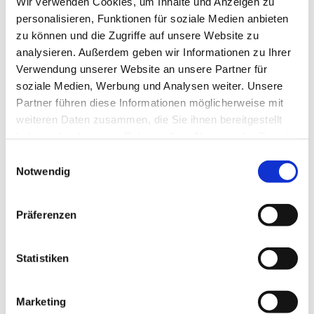
Wir verwenden Cookies, um Inhalte und Anzeigen zu
+49 (0)21 71-50 49-30
personalisieren, Funktionen für soziale Medien anbieten
zu können und die Zugriffe auf unsere Website zu
analysieren. Außerdem geben wir Informationen zu Ihrer
Verwendung unserer Website an unsere Partner für
soziale Medien, Werbung und Analysen weiter. Unsere
Partner führen diese Informationen möglicherweise mit
weiteren Daten zusammen, die Sie ihnen bereitgestellt
INDIVIDUELLE ZUSATZBLENDEN
haben oder die sie im Rahmen Ihrer Nutzung der Dienste
FÜR VIASIS
gesammelt haben.
Datenschutz
Impressum
Einwilligungsauswahl
Notwendig
Präferenzen
Statistiken
Marketing