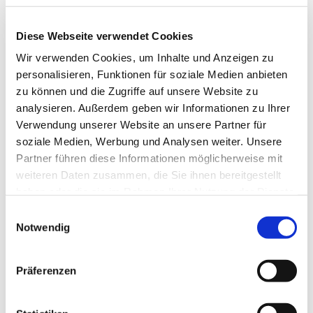
seriedad del acreditado.
Diese Webseite verwendet Cookies
Wir verwenden Cookies, um Inhalte und Anzeigen zu
personalisieren, Funktionen für soziale Medien anbieten
zu können und die Zugriffe auf unsere Website zu
analysieren. Außerdem geben wir Informationen zu Ihrer
Verwendung unserer Website an unsere Partner für
PANELES ADICIONALES
soziale Medien, Werbung und Analysen weiter. Unsere
INDIVIDUALES PARA VIASIS
Partner führen diese Informationen möglicherweise mit
weiteren Daten zusammen, die Sie ihnen bereitgestellt
haben oder die sie im Rahmen Ihrer Nutzung der Dienste
gesammelt haben.
Datenschutz
Impressum
Einwilligungsauswahl
Notwendig
Präferenzen