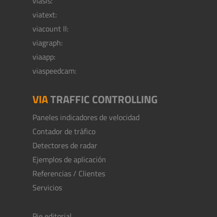
viasis:
viatext:
viacount II:
viagraph:
viaapp:
viaspeedcam:
VIA
TRAFFIC CONTROLLING
Paneles indicadores de velocidad
Contador de tráfico
Detectores de radar
Ejemplos de aplicación
Referencias / Clientes
Servicios
Pie editorial