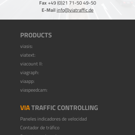
Fax
+49 (0)21 71-50 49-50
E-Mail
info@viatraffic.de
PRODUCTS
viasis:
viatext:
viacount II:
viagraph:
viaapp:
viaspeedcam:
VIA
TRAFFIC CONTROLLING
Paneles indicadores de velocidad
Contador de tráfico