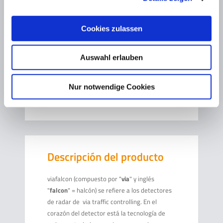
viafalcon PLUS 2/3
viafalcon NET 2/3
Cookies zulassen
viatext Pantalla de texto LED
viaspeedcam Sistema de cámara
Auswahl erlauben
viagraph
viaAPP
Nur notwendige Cookies
viasis Zusatzblenden
Descripción del producto
viafalcon (compuesto por "
via
" y inglés
"
falcon
" = halcón) se refiere a los detectores
de radar de via traffic controlling. En el
corazón del detector está la tecnología de