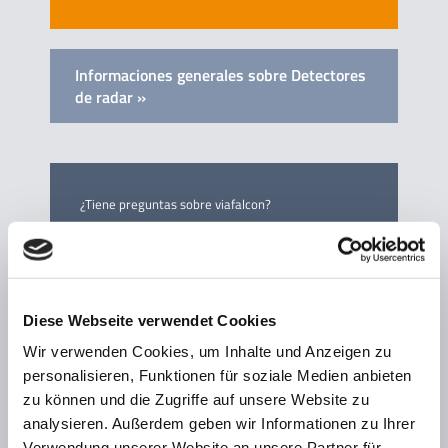
Informaciones generales sobre Detectores
de radar »
¿Tiene preguntas sobre viafalcon?
Llámenos.
+49 (0)21 71-50 49-30
Diese Webseite verwendet Cookies
Wir verwenden Cookies, um Inhalte und Anzeigen zu
personalisieren, Funktionen für soziale Medien anbieten
via traffic Products
zu können und die Zugriffe auf unsere Website zu
viacount II Contador de tráfico
analysieren. Außerdem geben wir Informationen zu Ihrer
Verwendung unserer Website an unsere Partner für