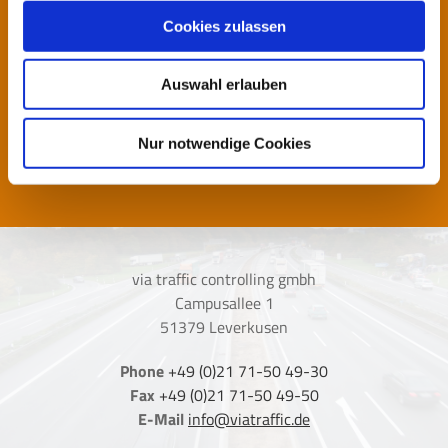
Cookies zulassen
Do you have any questions?
Auswahl erlauben
SEND US A MESSAGE
Nur notwendige Cookies
via traffic controlling gmbh
Campusallee 1
51379 Leverkusen
Phone
+49 (0)21 71-50 49-30
Fax
+49 (0)21 71-50 49-50
E-Mail
info@viatraffic.de